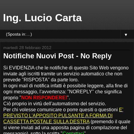
Ing. Lucio Carta
▼
martedì 28 febbraio 2012
Notifiche Nuovi Post - No Reply
Si EVIDENZIA che le notifiche di questo Sito Web vengono
inviate agli iscritti tramite un servizio automatico che non
prevede "RISPOSTA" da parte loro.
In ogni mail di notifica infatti è possibile leggere, alla fine di
ogni messaggio, l'avvertenza: "NOREPLY" che significa
proprio "
NON RISPONDERE!
".
Ciò proprio in virtù dell'automatismo del servizio.
Per chi volesse comunicare o porre quesiti o questioni
E'
PREVISTO L'APPOSITO PULSANTE A FORMA DI
CASSETTA POSTALE SULLA DESTRA
(premendo il quale
si viene inviati ad una apposita pagina di compilazione del
messaggio), sotto la scritta "
Contattaci
".