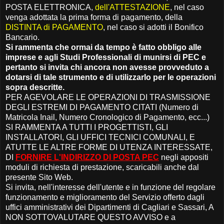
POSTA ELETTRONICA,
dell'ATTESTAZIONE
, nel caso
venga adottata la prima forma di pagamento, della
DISTINTA di PAGAMENTO
, nel caso si adotti il Bonifico
Bancario.
Si rammenta che ormai da tempo è fatto obbligo alle
imprese e agli Studi Professionali di munirsi di PEC e
pertanto si invita chi ancora non avesse provveduto a
dotarsi di tale strumento e di utilizzarlo per le operazioni
sopra descritte.
PER AGEVOLARE LE OPERAZIONI DI TRASMISSIONE
DEGLI ESTREMI DI PAGAMENTO CITATI (Numero di
Matricola Inail, Numero Cronologico di Pagamento, ecc...)
SI RAMMENTA A TUTTI I PROGETTISTI, GLI
INSTALLATORI, GLI UFFICI TECNICI COMUNALI, E
ATUTTE LE ALTRE FORME DI UTENZA INTERESSATE,
DI
FORNIRE L'INDIRIZZO DI POSTA PEC
negli appositi
moduli di richiesta di prestazione, scaricabili anche dal
presente Sito Web.
Si invita, nell'interesse dell'utente e in funzione del regolare
funzionamento e miglioramento del Servizio offerto dagli
uffici amministrativi dei Dipartimenti di Cagliari e Sassari, A
NON SOTTOVALUTARE QUESTO AVVISO e a