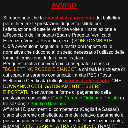
AVVISO
Si rende noto che la
modalità di pagamento
dei bollettini
per richiedere le prestazioni di questo Istituto per
l'effettuazione di tutte le verifiche volte all'installazione e
all'esercizio dell'impianto (Esame Progetto, Verifica di
Esercizio, Verifica Periodica, ecc..)
SONO CAMBIATE!
Ciò è avvenuto in seguito alle restrizioni imposte dalle
normative che riducono allo stretto necessario l'utilizzo delle
forme di emissione di documenti cartacei.
Per questi motivi non verrà più consegnato il classico
"
BOLLETTINO ROSSO E BIANCO
" a chi farà le richieste di
cui sopra ma saranno comunicati, tramite PEC (Posta
Elettronica Certificata) tutti gli
estremi di riferimento
, CHE
DOVRANNO OBBLIGATORIAMENTE ESSERE
RIPORTATI
, in entrambe le forme di pagamento della
prestazione consentite:
Conto Corrente Ordinario Postale
(a
tre sezioni) e
Bonifico Bancario
.
Affinché i Dipartimenti di competenza (Cagliari e Sassari)
siano al corrente dell'effettuazione del relativo pagamento e
possano procedere all'effettuazione delle prestazioni citate,
RIMANE
NECESSARIA LA TRASMISSIONE
, TRAMITE